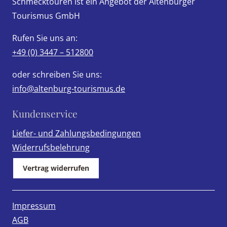
Schmecktouren ist ein Angebot der Altenburger
Optionen
Tourismus GmbH
können
auf
Rufen Sie uns an:
der
+49 (0) 3447 – 512800
Produktseite
gewählt
oder schreiben Sie uns:
werden
info@altenburg-tourismus.de
Kundenservice
Liefer- und Zahlungsbedingungen
Widerrufsbelehrung
Vertrag widerrufen
Impressum
AGB