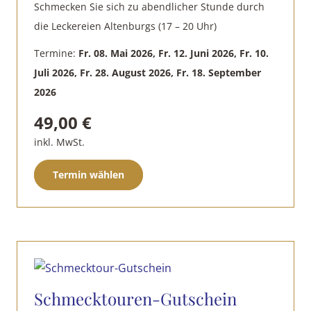
Produktseite
Schmecken Sie sich zu abendlicher Stunde durch
gewählt
die Leckereien Altenburgs (17 – 20 Uhr)
werden
Termine:
Fr. 08. Mai 2026, Fr. 12. Juni 2026, Fr. 10.
Juli 2026, Fr. 28. August 2026, Fr. 18. September
2026
49,00
€
inkl. MwSt.
Dieses
Termin wählen
Produkt
weist
mehrere
Varianten
auf.
Die
Schmecktouren-Gutschein
Optionen