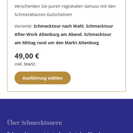
können
Verschenken Sie puren regionalen Genuss mit den
auf
Schmecktouren-Gutscheinen
der
Variante:
Schmecktour nach Wahl, Schmecktour
Produktseite
After-Work Altenburg am Abend, Schmecktour
gewählt
am Mittag rund um den Markt Altenburg
werden
49,00
€
inkl. MwSt.
Dieses
Ausführung wählen
Produkt
weist
mehrere
Varianten
auf.
Über Schmecktouren
Die