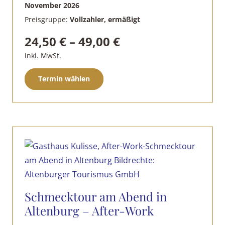
November 2026
Preisgruppe:
Vollzahler, ermäßigt
24,50
€
–
49,00
€
inkl. MwSt.
Dieses
Termin wählen
Produkt
weist
mehrere
Varianten
auf.
Die
Optionen
können
Schmecktour am Abend in
auf
Altenburg – After-Work
der