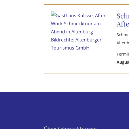
Sch
Aft
Schmec
Altenb
Termi
August
Über Schmecktouren