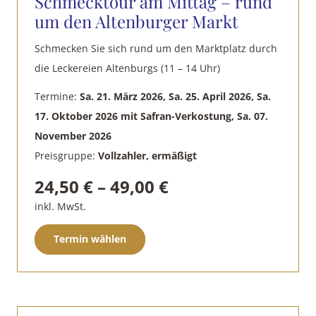
Schmecktour am Mittag – rund
um den Altenburger Markt
Schmecken Sie sich rund um den Marktplatz durch
die Leckereien Altenburgs (11 – 14 Uhr)
Termine:
Sa. 21. März 2026, Sa. 25. April 2026, Sa.
17. Oktober 2026 mit Safran-Verkostung, Sa. 07.
November 2026
Preisgruppe:
Vollzahler, ermäßigt
24,50
€
–
49,00
€
inkl. MwSt.
Dieses
Termin wählen
Produkt
weist
mehrere
Varianten