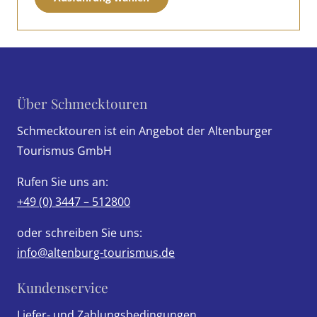
Produkt
weist
mehrere
Varianten
auf.
Über Schmecktouren
Die
Schmecktouren ist ein Angebot der Altenburger
Optionen
Tourismus GmbH
können
auf
Rufen Sie uns an:
der
+49 (0) 3447 – 512800
Produktseite
gewählt
oder schreiben Sie uns:
werden
info@altenburg-tourismus.de
Kundenservice
Liefer- und Zahlungsbedingungen