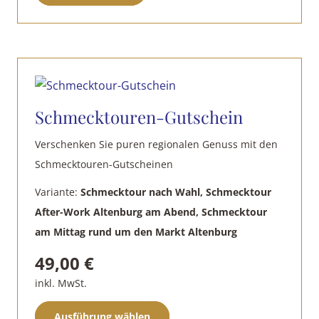
Produkt
weist
mehrere
Varianten
auf.
Die
Schmecktouren-Gutschein
Optionen
können
Verschenken Sie puren regionalen Genuss mit den
auf
Schmecktouren-Gutscheinen
der
Variante:
Schmecktour nach Wahl, Schmecktour
Produktseite
After-Work Altenburg am Abend, Schmecktour
gewählt
am Mittag rund um den Markt Altenburg
werden
49,00
€
inkl. MwSt.
Dieses
Ausführung wählen